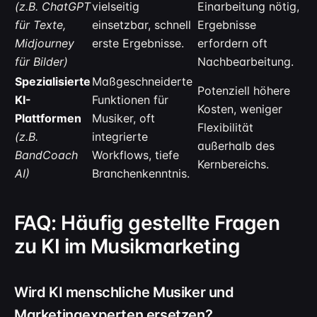
(z.B. ChatGPT
vielseitig
Einarbeitung nötig,
für Texte,
einsetzbar, schnell
Ergebnisse
Midjourney
erste Ergebnisse.
erfordern oft
für Bilder)
Nachbearbeitung.
Spezialisierte
Maßgeschneiderte
Potenziell höhere
KI-
Funktionen für
Kosten, weniger
Plattformen
Musiker, oft
Flexibilität
(z.B.
integrierte
außerhalb des
BandCoach
Workflows, tiefe
Kernbereichs.
AI)
Branchenkenntnis.
FAQ: Häufig gestellte Fragen
zu KI im Musikmarketing
Wird KI menschliche Musiker und
Marketingexperten ersetzen?