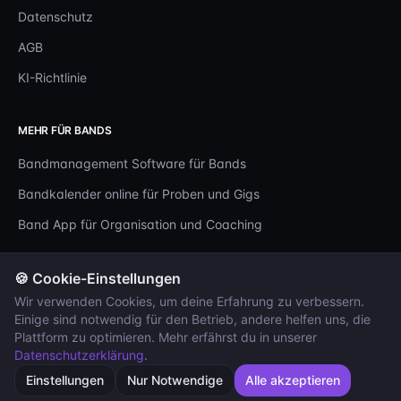
Datenschutz
AGB
KI-Richtlinie
MEHR FÜR BANDS
Bandmanagement Software für Bands
Bandkalender online für Proben und Gigs
Band App für Organisation und Coaching
🍪 Cookie-Einstellungen
Wir verwenden Cookies, um deine Erfahrung zu verbessern.
©
2026
bandcoach ai. Alle Rechte vorbehalten.
Einige sind notwendig für den Betrieb, andere helfen uns, die
Cookie-Einstellungen
Made for bands, not for boardrooms.
Plattform zu optimieren. Mehr erfährst du in unserer
Visuelle Inhalte (Bilder, Videos) teilweise KI-generiert.
Datenschutzerklärung
.
Einstellungen
Nur Notwendige
Alle akzeptieren